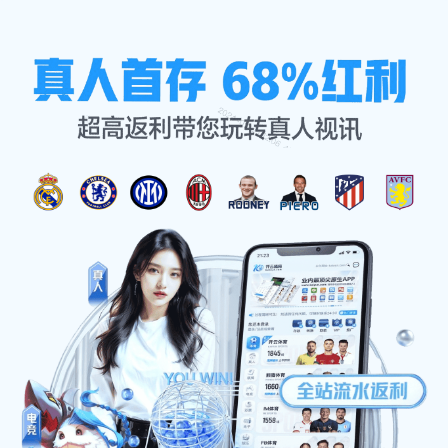
最新动态
首页
最新动态